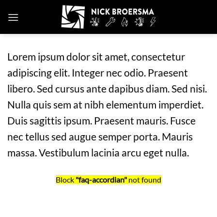
Skip
to
content
Lorem ipsum dolor sit amet, consectetur
adipiscing elit. Integer nec odio. Praesent
libero. Sed cursus ante dapibus diam. Sed nisi.
Nulla quis sem at nibh elementum imperdiet.
Duis sagittis ipsum. Praesent mauris. Fusce
nec tellus sed augue semper porta. Mauris
massa. Vestibulum lacinia arcu eget nulla.
Block
"faq-accordian"
not found